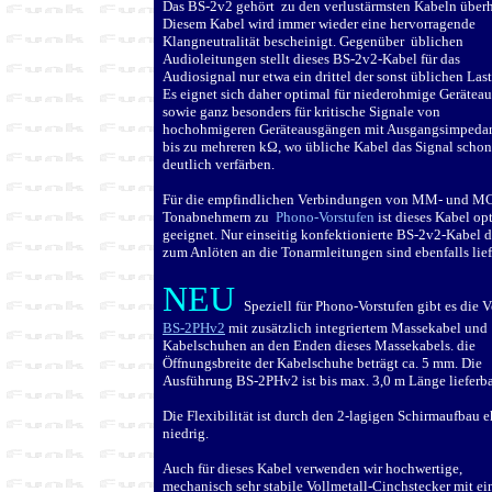
Das BS-2v2 gehört zu den verlustärmsten Kabeln über
Diesem Kabel wird immer wieder eine hervorragende
Klangneutralität bescheinigt. Gegenüber üblichen
Audioleitungen stellt dieses BS-2v2-Kabel für das
Audiosignal nur etwa ein drittel der sonst üblichen Last
Es eignet sich daher optimal für niederohmige Gerätea
sowie ganz besonders für kritische Signale von
hochohmigeren Geräteausgängen mit Ausgangsimpeda
bis zu mehreren k
Ω
, wo übliche Kabel das Signal schon
deutlich verfärben.
Für die empfindlichen Verbindungen von MM- und M
Tonabnehmern zu
Phono-Vorstufen
ist dieses Kabel op
geeignet. Nur einseitig konfektionierte BS-2v2-Kabel d
zum Anlöten an die Tonarmleitungen sind ebenfalls lief
NEU
Speziell für Phono-Vorstufen gibt es die V
BS-2PHv2
mit zusätzlich integriertem Massekabel und
Kabelschuhen an den Enden dieses Massekabels. die
Öffnungsbreite der Kabelschuhe beträgt ca. 5 mm. Die
Ausführung BS-2PHv2 ist bis max. 3,0 m Länge lieferba
Die Flexibilität ist durch den 2-lagigen Schirmaufbau e
niedrig.
Auch für dieses Kabel verwenden wir hochwertige,
mechanisch sehr stabile Vollmetall-Cinchstecker mit e