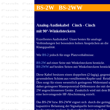
BS
-2
W BS-2WW
Analog-Audiokabel Cinch - Cinch
mit 90°-Winkelsteckern
Exzellentes Audiokabel. Unser bestes für analoge
Verbindungen bei besonders hohen Ansprüchen an die
Klangqualität.
Wie
BS-2
jedoch für enge Platzverhältnisse.
BS-2W
auf einer Seite mit Winkelsteckern bestückt.
BS-2WW
auf beiden Seiten mit Winkelsteckern bestück
Diese Kabel besitzen einen doppelten (2-lagig), gegens
gewendelten Schirm aus versilbertem Kupfer und Reink
Dies sorgt für einen wesentlich geringeren Widerstand 
daher geringerer Massepotential-Differenzen der mit d
2W angeschlossenen Geräte. Zusätzlich wird mit dem
eine hervorragende HF-Abschirmung erzielt.
Das BS-2W bzw. BS-2WW eignet sich durch die gering
kapazitive Belastung der Signalquelle hervorragend für
hochwertigste analoge Audioverbindungen zwischen