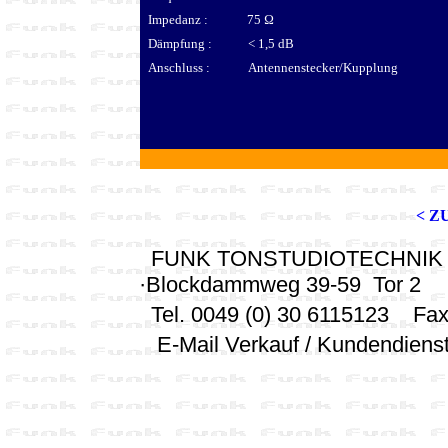
Impedanz : 75
Ω
Dämpfung : < 1,5 dB
Anschluss : Antennenstecker/Kupplung
<
Z
FUNK TONSTUDIOTECHNIK ·
·Blockdammweg 39-59 Tor 2
Tel. 0049 (0) 30 6115123 Fax
E-Mail Verkauf / Kundendienst