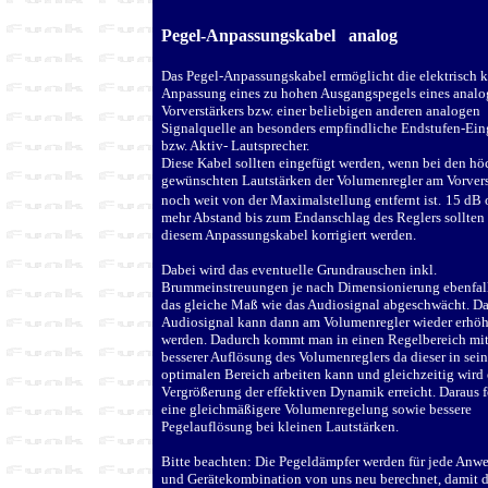
Pegel-Anpassungskabel
analog
Das Pegel-Anpassungskabel ermöglicht die elektrisch k
Anpassung eines zu hohen Ausgangspegels eines anal
Vorverstärkers bzw. einer beliebigen anderen analogen
Signalquelle an besonders empfindliche Endstufen-Ei
bzw. Aktiv- Lautsprecher.
Diese Kabel sollten eingefügt werden, wenn bei den hö
gewünschten Lautstärken der Volumenregler am Vorvers
noch weit von der Maximalstellung entfernt ist.
15 dB 
mehr Abstand bis zum Endanschlag des Reglers sollten
diesem Anpassungskabel korrigiert werden.
Dabei wird das eventuelle Grundrauschen inkl.
Brummeinstreuungen je nach Dimensionierung ebenfal
das gleiche Maß wie das Audiosignal abgeschwächt. D
Audiosignal kann dann am Volumenregler wieder erhöh
werden. Dadurch kommt man in einen Regelbereich mi
besserer Auflösung des Volumenreglers da dieser in sei
optimalen Bereich arbeiten kann und gleichzeitig wird 
Vergrößerung der effektiven Dynamik erreicht. Daraus f
eine gleichmäßigere Volumenregelung sowie bessere
Pegelauflösung bei kleinen Lautstärken.
Bitte beachten: Die Pegeldämpfer werden für jede An
und Gerätekombination von uns neu berechnet, damit d