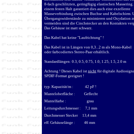
8-fach geschlitzten, geringfügig elastischen Massering
einem festen Halt garantiert dies auch eine exzellente
Masseverbindung zwischen Buchse und Kabelschirm.
Übergangswiderstände zu minimieren und Oxydation z
vermeiden sind die Cinchstecker an den Kontakten ver
Das Gehäuse ist matt schwarz.
Das Kabel hat keine "Laufrichtung" !
Das Kabel ist in Längen von 0,3...2 m als Mono-Kabel
oder farbcodiertes Stereo-Paar erhältlich.
Standardlängen: 0.3, 0.5, 0.75, 1.0, 1.25, 1.5, 2.0 m
Achtung ! Dieses Kabel ist
nicht
für digitale Audiosign
SPDIF-Format geeignet !
typ. Kapazität/m : 42 pF !
Manteloberfläche : Geflecht
Mantelfarbe : grau
Leitungsdurchmesser : 7,1 mm
Durchmesser Stecker 13,4 mm
eff. Gehäuselänge : 46 mm