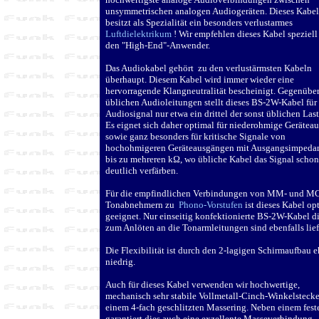
unsymmetrischen analogen Audiogeräten. Dieses Kabe
besitzt als Spezialität ein besonders verlustarmes
Luftdielektrikum
! Wir empfehlen dieses Kabel speziell 
den "High-End"-Anwender.
Das Audiokabel gehört zu den verlustärmsten Kabeln
überhaupt. Diesem Kabel wird immer wieder eine
hervorragende Klangneutralität bescheinigt. Gegenübe
üblichen Audioleitungen stellt dieses BS-2W-Kabel für
Audiosignal nur etwa ein drittel der sonst üblichen Last
Es eignet sich daher optimal für niederohmige Gerätea
sowie ganz besonders für kritische Signale von
hochohmigeren Geräteausgängen mit Ausgangsimpeda
bis zu mehreren k
Ω
, wo übliche Kabel das Signal schon
deutlich verfärben.
Für die empfindlichen Verbindungen von MM- und M
Tonabnehmern zu
Phono-Vorstufen
ist dieses Kabel op
geeignet. Nur einseitig konfektionierte BS-2W-Kabel di
zum Anlöten an die Tonarmleitungen sind ebenfalls lief
Die Flexibilität ist durch den 2-lagigen Schirmaufbau e
niedrig.
Auch für dieses Kabel verwenden wir hochwertige,
mechanisch sehr stabile Vollmetall-Cinch-Winkelstecke
einem 4-fach geschlitzten Massering. Neben einem fest
garantiert dies auch eine exzellente Masseverbindung