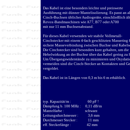
Das Kabel ist eine besonders leichte und preiswerte
Ausführung mit dünner Mantelisolierung. Es passt an al
Cinch-Buchsen üblicher Audiogeräte, einschließlich ält
Revox-Bandmaschinen wie A77, B77 oder A700
mit nur 11 mm Buchsenabstand.
Für dieses Kabel verwenden wir stabile Vollmetall-
Cinchstecker mit einem 4-fach geschlitzten Massering f
sichere Masseverbindung zwischen Buchse und Kabels
Die Cinchstecker sind besonders kurz gehalten, um die
Hebelwirkung an der Buchse über das Kabel gering zu h
Um Übergangswiderstände zu minimieren und Oxydati
vermeiden sind die Cinch-Stecker an Kontakten und G
vergoldet.
Das Kabel ist in Längen von 0,3 m bis 6 m erhältlich.
typ. Kapazität/m : 60 pF !
Dämpfung b. 100 MHz : 0,11 dB/m
Mantelfarbe : schwarz
Leitungsdurchmesser : 3,6 mm
Durchmesser Stecker : 11 mm
eff. Steckerlänge : 42 mm