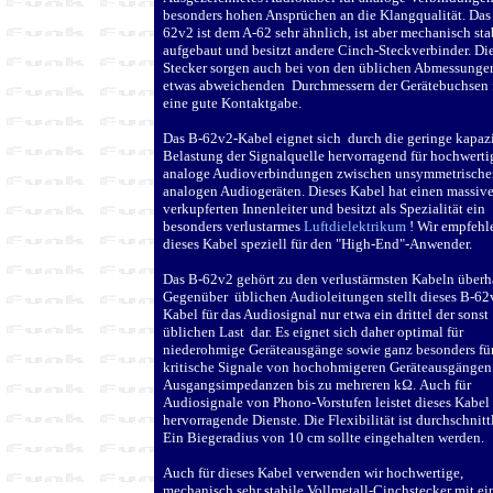
besonders hohen Ansprüchen an die Klangqualität. Das
62v2 ist dem A-62 sehr ähnlich, ist aber mechanisch sta
aufgebaut und besitzt andere Cinch-Steckverbinder. Di
Stecker sorgen auch bei von den üblichen Abmessunge
etwas abweichenden Durchmessern der Gerätebuchsen 
eine gute Kontaktgabe.
Das B-62v2-Kabel eignet sich durch die geringe kapaz
Belastung der Signalquelle hervorragend für hochwerti
analoge Audioverbindungen zwischen unsymmetrische
analogen Audiogeräten. Dieses Kabel hat einen massiv
verkupferten Innenleiter und besitzt als Spezialität ein
besonders verlustarmes
Luftdielektrikum
! Wir empfehl
dieses Kabel speziell für den "High-End"-Anwender.
Das B-62v2 gehört zu den verlustärmsten Kabeln überh
Gegenüber üblichen Audioleitungen stellt dieses B-62
Kabel für das Audiosignal nur etwa ein drittel der sonst
üblichen Last dar. Es eignet sich daher optimal für
niederohmige Geräteausgänge sowie ganz besonders fü
kritische Signale von hochohmigeren Geräteausgängen
Ausgangsimpedanzen bis zu mehreren k
Ω
. Auch für
Audiosignale von Phono-Vorstufen leistet dieses Kabel
hervorragende Dienste. Die Flexibilität ist durchschnitt
Ein Biegeradius von 10 cm sollte eingehalten werden.
Auch für dieses Kabel verwenden wir hochwertige,
mechanisch sehr stabile Vollmetall-Cinchstecker mit e