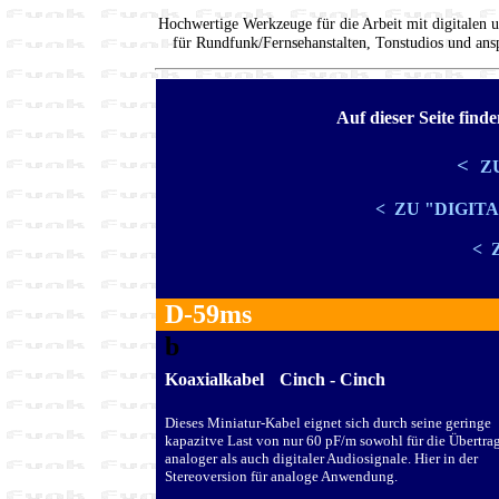
Hochwertige Werkzeuge für die Arbeit mit digitalen
für Rundfunk/Fernsehanstalten, Tonstudios und an
Auf dieser Seite find
<
Z
<
ZU
"
DIGIT
<
Z
D-59ms
b
Koaxialkabel
Cinch - Cinch
Dieses Miniatur-Kabel eignet sich durch seine geringe
kapazitve Last von nur 60 pF/m sowohl für die Übertr
analoger als auch digitaler Audiosignale. Hier in der
Stereoversion für analoge Anwendung.