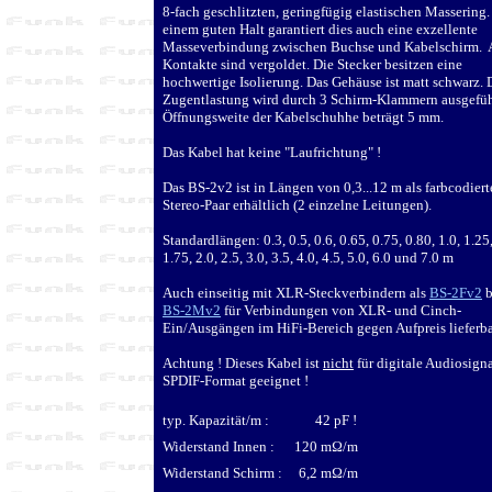
8-fach geschlitzten, geringfügig elastischen Massering
einem guten Halt garantiert dies auch eine exzellente
Masseverbindung zwischen Buchse und Kabelschirm. 
Kontakte sind vergoldet. Die Stecker besitzen eine
hochwertige Isolierung. Das Gehäuse ist matt schwarz. 
Zugentlastung wird durch 3 Schirm-Klammern ausgefüh
Öffnungsweite der Kabelschuhhe beträgt 5 mm.
Das Kabel hat keine "Laufrichtung" !
Das BS-2v2 ist in Längen von 0,3...12 m als farbcodiert
Stereo-Paar erhältlich (2 einzelne Leitungen).
Standardlängen: 0.3, 0.5, 0.6, 0.65, 0.75, 0.80, 1.0, 1.25,
1.75, 2.0, 2.5, 3.0, 3.5, 4.0, 4.5, 5.0, 6.0 und 7.0 m
Auch einseitig mit XLR-Steckverbindern als
BS-2Fv2
b
BS-2Mv2
für Verbindungen von XLR- und Cinch-
Ein/Ausgängen im HiFi-Bereich gegen Aufpreis lieferba
Achtung ! Dieses Kabel ist
nicht
für digitale Audiosign
SPDIF-Format geeignet !
typ. Kapazität/m : 42 pF !
Widerstand Innen : 120 m
Ω
/m
Widerstand Schirm : 6,2 m
Ω
/m