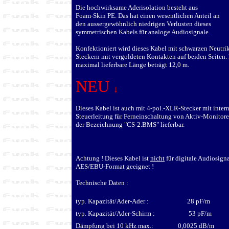
Die hochwirksame Aderisolation besteht aus
Foam-Skin PE. Das hat einen wesentlichen Anteil an
den aussergewöhnlich niedrigen Verlusten dieses
symmetrischen Kabels für analoge Audiosignale.
Konfektioniert wird dieses Kabel mit schwarzen Neutr
Steckern mit vergoldeten Kontakten auf beiden Seiten.
maximal lieferbare Länge beträgt 12,0 m.
NEU
↓
Dieses Kabel ist auch mit 4-pol.-XLR-Stecker mit inter
Steuerleitung für Ferneinschaltung von Aktiv-Monitore
der Bezeichnung "CS-2.BMS" lieferbar
.
Achtung ! Dieses Kabel ist
nicht
für digitale Audiosign
AES/EBU-Format geeignet !
Technische Daten :
typ. Kapazität/Ader-Ader : 28 pF/m
typ. Kapazität/Ader-Schirm : 53 pF/m
Dämpfung bei 10 kHz max.: 0,0025 dB/m