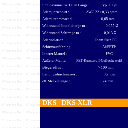
Erdunsymmetrie 1,0 m Länge: typ. < 2 pF
Aderquerschnitt : AWG 22 / 0,33 qmm
Aderdurchmesser d : 0,65 mm
Widerstand Innenleiter je m :
0,055
Ω
Widerstand Schirm je m :
0,013
Ω
Aderisolation: Foam-Skin PE
Schirmausführung : Al/PETP
Innerer Mantel : PVC
Äußerer Mantel : PET-Kunststoff-Geflecht weiß
Biegeradius : > 100 mm
Leitungsdurchmesser : 8,9 mm
eff. Steckerlänge : 74 mm
DKS DKS-XLR